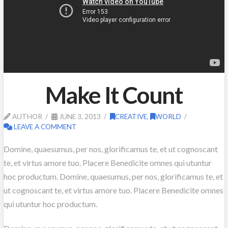
Make It Count
AUTHOR
JUNE 3, 2013
CREATIVE
,
WORLD
LEAVE A COMMENT
Domine, quaesumus, per nos, glorificamus te, et ut cognoscant
te, et virtus amore tuo. Placere Benedicite omnes qui utuntur
hoc productum. Domine, quaesumus, per nos, glorificamus te, et
ut cognoscant te, et virtus amore tuo. Placere Benedicite omnes
qui utuntur hoc productum.